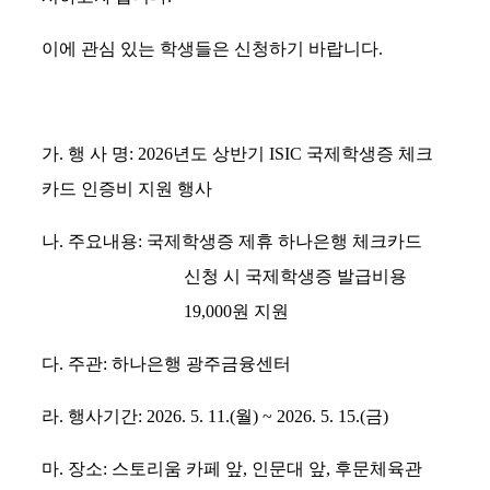
이에 관심 있는 학생들은 신청하기 바랍니다.
가
.
행 사 명
: 2026
년도 상반기
ISIC
국제학생증 체크
카드 인증비 지원 행사
나
.
주요내용
:
국제학생증 제휴 하나은행 체크카드
신청 시 국제학생증 발급비용
19,000
원 지원
다
.
주관
:
하나은행 광주금융센터
라
.
행사기간
: 2026. 5. 11.(
월
) ~ 2026. 5. 15.(
금
)
마
.
장소
:
스토리움 카페 앞
,
인문대 앞
,
후문체육관