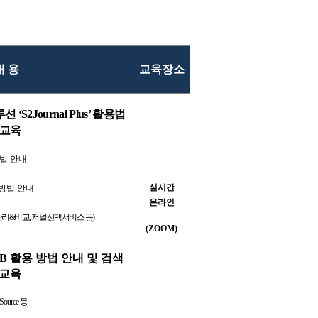
내 용
교육장소
솔루션
‘S2Journal Plus’
활용법
교육
법 안내
실시간
방법 안내
온라인
관리
&
비교
,
저널선택서비스 등
)
(ZOOM)
DB
활용 방법 안내 및 검색
교육
Source
등