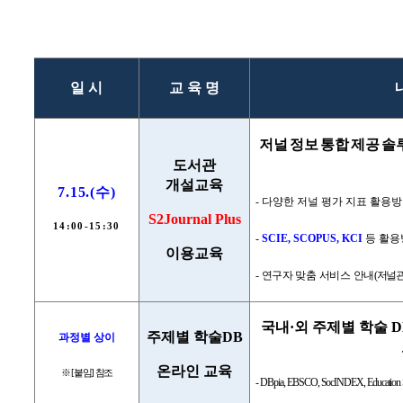
일 시
교 육 명
저널 정보 통합 제공 
도서관
개설교육
7.15.(
수
)
-
다양한 저널 평가 지표 활용방
S2Journal Plus
14:00-15:30
-
SCIE, SCOPUS, KCI
등 활용
이용교육
-
연구자 맞춤 서비스 안내
(
저널
국내
·
외 주제별 학술
주제별 학술
DB
과정별 상이
온라인 교육
※
[
붙임
]
참조
-
DBpia, EBSCO, SocINDEX, Education 